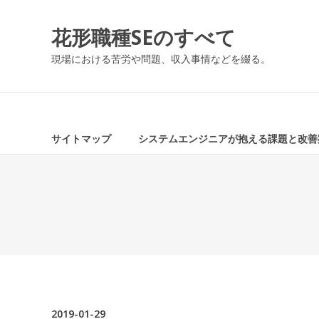
コ
ン
花形職種SEのすべて
テ
ン
現場における苦労や問題、収入事情などを綴る。
ツ
へ
ス
キ
ッ
サイトマップ
システムエンジニアが抱える課題と改善
プ
2019-01-29